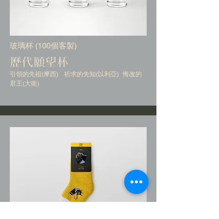
玻璃杯 (100個客製)
歷代願望杯
引領的先祖(摩西) 祈求的先知(以利亞) 悔改的
君王(大衛)