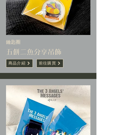
​鑰匙圈
五餅二魚分享吊飾
商品介紹
前往購買